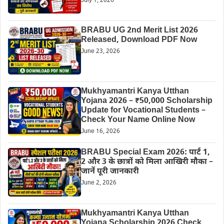
July 1, 2026
BRABU UG 2nd Merit List 2026
Released, Download PDF Now
June 23, 2026
Mukhyamantri Kanya Utthan
Yojana 2026 – ₹50,000 Scholarship
Update for Vocational Students –
Check Your Name Online Now
June 16, 2026
BRABU Special Exam 2026: पार्ट 1,
2 और 3 के छात्रों को मिला आखिरी मौका –
जानें पूरी जानकारी
June 2, 2026
Mukhyamantri Kanya Utthan
Yojana Scholarship 2026 Check