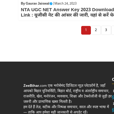
By
Gaurav Jaiswal
|
March 24, 2023
NTA UGC NET Answer Key 2023 Download
Link : यूजीसी नेट की आंसर की जारी, यहां से करें च
1
2
3
ZeeBihar
.com एक भरोसेमंद डिजिटल न्यूज़ प्लेटफ़ॉर्म है, जहाँ
आपको बिहार यूनिवर्सिटी, बिहार बोर्ड, राष्ट्रीय व अंतर्राष्ट्रीय समाचार,
राजनीति, खेल, मनोरंजन, व्यवसाय, शिक्षा और टेक्नोलॉजी से जुड़ी हर
ब
जरूरी और प्रामाणिक खबर मिलती है।
हम देते हैं तेज़, सटीक और निष्पक्ष समाचार, सरल और स्पष्ट भाषा में
ब
— ताकि आप हमेशा सही जानकारी से अपडेट रहें।