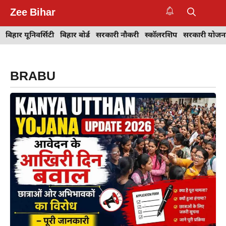
Skip
Zee Bihar
to
M
content
बिहार यूनिवर्सिटी
बिहार बोर्ड
सरकारी नौकरी
स्कॉलरशिप
सरकारी योजन
BRABU