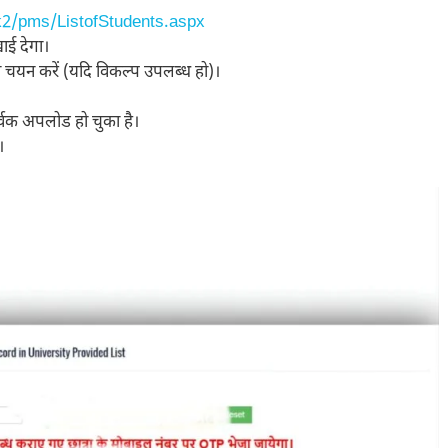
nk2/pms/ListofStudents.aspx
ाई देगा।
ा चयन करें (यदि विकल्प उपलब्ध हो)।
्वक अपलोड हो चुका है।
।