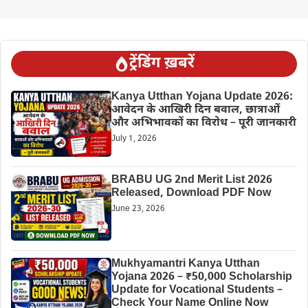
ट्रेंडिंग ख़बरें
Kanya Utthan Yojana Update 2026:
आवेदन के आखिरी दिन बवाल, छात्राओं
और अभिभावकों का विरोध – पूरी जानकारी
July 1, 2026
BRABU UG 2nd Merit List 2026
Released, Download PDF Now
June 23, 2026
Mukhyamantri Kanya Utthan
Yojana 2026 – ₹50,000 Scholarship
Update for Vocational Students –
Check Your Name Online Now