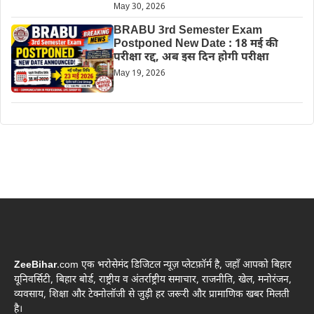
May 30, 2026
BRABU 3rd Semester Exam
Postponed New Date : 18 मई की
परीक्षा रद्द, अब इस दिन होगी परीक्षा
May 19, 2026
ZeeBihar
.com एक भरोसेमंद डिजिटल न्यूज़ प्लेटफ़ॉर्म है, जहाँ आपको बिहार
यूनिवर्सिटी, बिहार बोर्ड, राष्ट्रीय व अंतर्राष्ट्रीय समाचार, राजनीति, खेल, मनोरंजन,
व्यवसाय, शिक्षा और टेक्नोलॉजी से जुड़ी हर जरूरी और प्रामाणिक खबर मिलती
है।