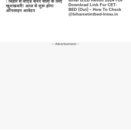
Bihar B.ED Result 2024 PDF
: बिहार से बीएड करने वालों के लिए
Download Link For CET-
खुशखबरी! आज से शुरू होगा
BED (Out) – How To Check
ऑनलाइन आवेदन
@biharcetintbed-lnmu.in
---Advertisement---