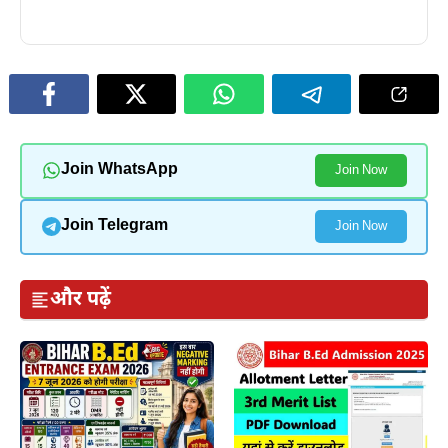
Join WhatsApp
Join Now
Join Telegram
Join Now
और पढ़ें