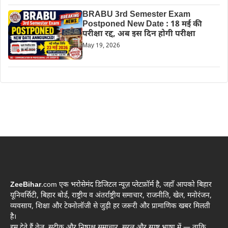
BRABU 3rd Semester Exam
Postponed New Date : 18 मई की
परीक्षा रद्द, अब इस दिन होगी परीक्षा
May 19, 2026
ZeeBihar
.com एक भरोसेमंद डिजिटल न्यूज़ प्लेटफ़ॉर्म है, जहाँ आपको बिहार
यूनिवर्सिटी, बिहार बोर्ड, राष्ट्रीय व अंतर्राष्ट्रीय समाचार, राजनीति, खेल, मनोरंजन,
व्यवसाय, शिक्षा और टेक्नोलॉजी से जुड़ी हर जरूरी और प्रामाणिक खबर मिलती
है।
हम देते हैं तेज़, सटीक और निष्पक्ष समाचार, सरल और स्पष्ट भाषा में — ताकि