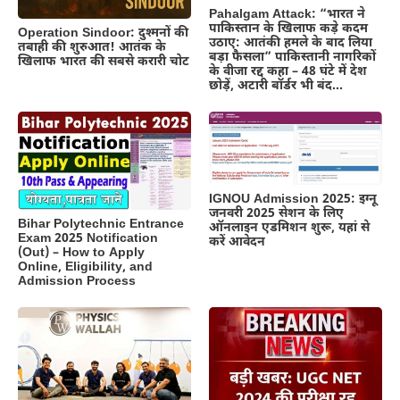
Pahalgam Attack: “भारत ने
पाकिस्तान के खिलाफ कड़े कदम
Operation Sindoor: दुश्मनों की
उठाए: आतंकी हमले के बाद लिया
तबाही की शुरुआत! आतंक के
बड़ा फैसला” पाकिस्तानी नागरिकों
खिलाफ भारत की सबसे करारी चोट
के वीजा रद्द कहा – 48 घंटे में देश
छोड़ें, अटारी बॉर्डर भी बंद…
IGNOU Admission 2025: इग्नू
जनवरी 2025 सेशन के लिए
Bihar Polytechnic Entrance
ऑनलाइन एडमिशन शुरू, यहां से
Exam 2025 Notification
करें आवेदन
(Out) – How to Apply
Online, Eligibility, and
Admission Process