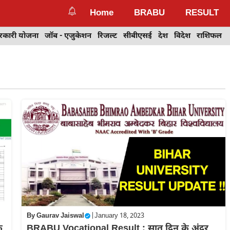
Home
BRABU
RESULT
रकारी योजना
जॉब - एजुकेशन
रिजल्ट
सीबीएसई
देश
विदेश
राशिफल
By
Gaurav Jaiswal
|
January 18, 2023
े
BRABU Vocational Result : सात दिन के अंदर