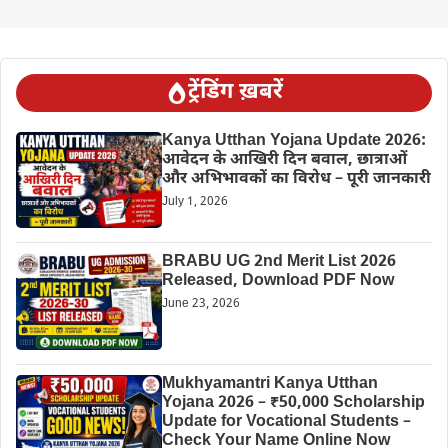
ट्रेंडिंग ख़बरें
Kanya Utthan Yojana Update 2026:
आवेदन के आखिरी दिन बवाल, छात्राओं
और अभिभावकों का विरोध – पूरी जानकारी
July 1, 2026
BRABU UG 2nd Merit List 2026
Released, Download PDF Now
June 23, 2026
Mukhyamantri Kanya Utthan
Yojana 2026 – ₹50,000 Scholarship
Update for Vocational Students –
Check Your Name Online Now