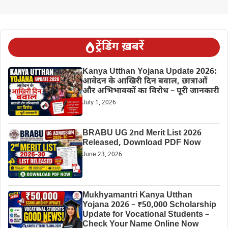
ट्रेंडिंग ख़बरें
Kanya Utthan Yojana Update 2026:
आवेदन के आखिरी दिन बवाल, छात्राओं
और अभिभावकों का विरोध – पूरी जानकारी
July 1, 2026
BRABU UG 2nd Merit List 2026
Released, Download PDF Now
June 23, 2026
Mukhyamantri Kanya Utthan
Yojana 2026 – ₹50,000 Scholarship
Update for Vocational Students –
Check Your Name Online Now