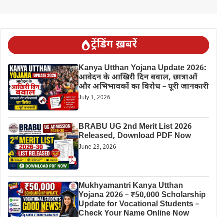
ट्रेंडिंग ख़बरें
Kanya Utthan Yojana Update 2026:
आवेदन के आखिरी दिन बवाल, छात्राओं
और अभिभावकों का विरोध – पूरी जानकारी
July 1, 2026
BRABU UG 2nd Merit List 2026
Released, Download PDF Now
June 23, 2026
Mukhyamantri Kanya Utthan
Yojana 2026 – ₹50,000 Scholarship
Update for Vocational Students –
Check Your Name Online Now