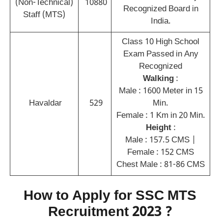
(Non-Technical)
10880
Recognized Board in
Staff (MTS)
India.
Class 10 High School
Exam Passed in Any
Recognized
Walking
:
Male : 1600 Meter in 15
Havaldar
529
Min.
Female : 1 Km in 20 Min.
Height
:
Male : 157.5 CMS |
Female : 152 CMS
Chest Male : 81-86 CMS
How to Apply for SSC MTS
Recruitment 2023 ?