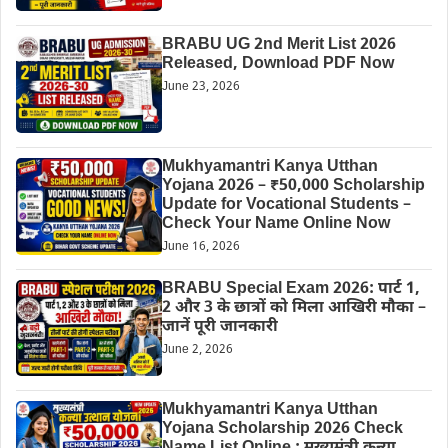
BRABU UG 2nd Merit List 2026
Released, Download PDF Now
June 23, 2026
Mukhyamantri Kanya Utthan
Yojana 2026 – ₹50,000 Scholarship
Update for Vocational Students –
Check Your Name Online Now
June 16, 2026
BRABU Special Exam 2026: पार्ट 1,
2 और 3 के छात्रों को मिला आखिरी मौका –
जानें पूरी जानकारी
June 2, 2026
Mukhyamantri Kanya Utthan
Yojana Scholarship 2026 Check