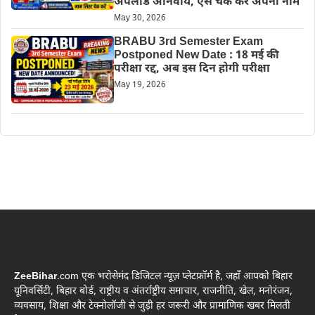
अपलोड अनिवार्य, ऐसे चेक करें अपना नाम
May 30, 2026
BRABU 3rd Semester Exam
Postponed New Date : 18 मई की
परीक्षा रद्द, अब इस दिन होगी परीक्षा
May 19, 2026
ZeeBihar
.com एक भरोसेमंद डिजिटल न्यूज़ प्लेटफ़ॉर्म है, जहाँ आपको बिहार
यूनिवर्सिटी, बिहार बोर्ड, राष्ट्रीय व अंतर्राष्ट्रीय समाचार, राजनीति, खेल, मनोरंजन,
व्यवसाय, शिक्षा और टेक्नोलॉजी से जुड़ी हर जरूरी और प्रामाणिक खबर मिलती