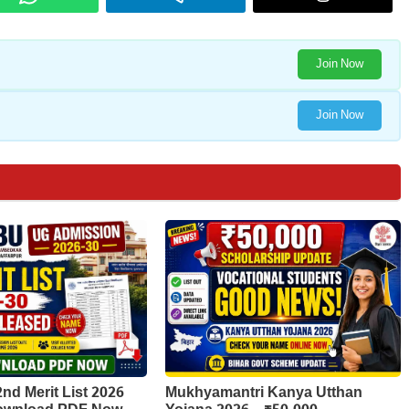
Join Now
Join Now
d Merit List 2026
Mukhyamantri Kanya Utthan