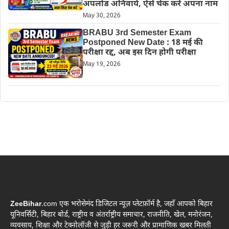
अपलोड अनिवार्य, ऐसे चेक करें अपना नाम
May 30, 2026
BRABU 3rd Semester Exam
Postponed New Date : 18 मई की
परीक्षा रद्द, अब इस दिन होगी परीक्षा
May 19, 2026
ZeeBihar
.com एक भरोसेमंद डिजिटल न्यूज़ प्लेटफ़ॉर्म है, जहाँ आपको बिहार
यूनिवर्सिटी, बिहार बोर्ड, राष्ट्रीय व अंतर्राष्ट्रीय समाचार, राजनीति, खेल, मनोरंजन,
व्यवसाय, शिक्षा और टेक्नोलॉजी से जुड़ी हर जरूरी और प्रामाणिक खबर मिलती