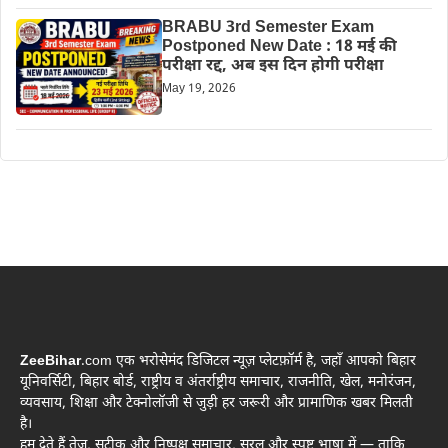
BRABU 3rd Semester Exam
Postponed New Date : 18 मई की
परीक्षा रद्द, अब इस दिन होगी परीक्षा
May 19, 2026
ZeeBihar
.com एक भरोसेमंद डिजिटल न्यूज़ प्लेटफ़ॉर्म है, जहाँ आपको बिहार
यूनिवर्सिटी, बिहार बोर्ड, राष्ट्रीय व अंतर्राष्ट्रीय समाचार, राजनीति, खेल, मनोरंजन,
व्यवसाय, शिक्षा और टेक्नोलॉजी से जुड़ी हर जरूरी और प्रामाणिक खबर मिलती
है।
हम देते हैं तेज़, सटीक और निष्पक्ष समाचार, सरल और स्पष्ट भाषा में — ताकि