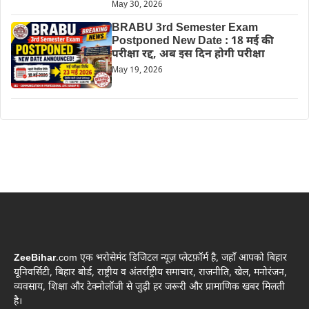
May 30, 2026
BRABU 3rd Semester Exam
Postponed New Date : 18 मई की
परीक्षा रद्द, अब इस दिन होगी परीक्षा
May 19, 2026
ZeeBihar
.com एक भरोसेमंद डिजिटल न्यूज़ प्लेटफ़ॉर्म है, जहाँ आपको बिहार
यूनिवर्सिटी, बिहार बोर्ड, राष्ट्रीय व अंतर्राष्ट्रीय समाचार, राजनीति, खेल, मनोरंजन,
व्यवसाय, शिक्षा और टेक्नोलॉजी से जुड़ी हर जरूरी और प्रामाणिक खबर मिलती
है।