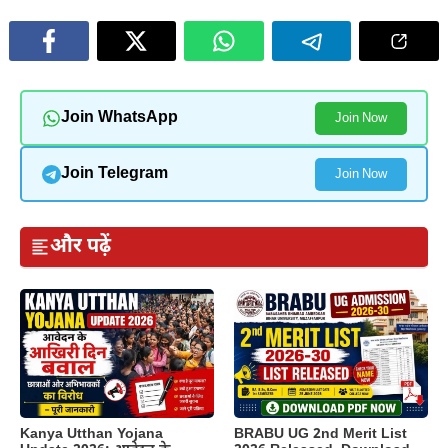
Join WhatsApp
Join Now
Join Telegram
Join Now
और पढ़ें
Kanya Utthan Yojana
BRABU UG 2nd Merit List