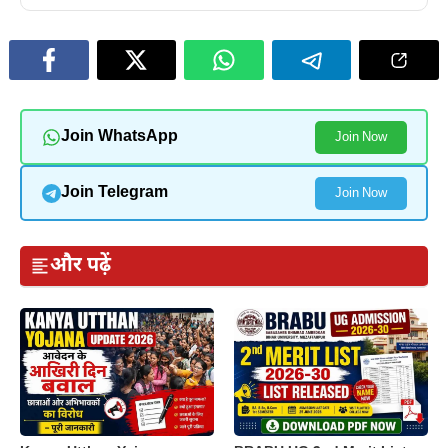
Join WhatsApp
Join Now
Join Telegram
Join Now
और पढ़ें