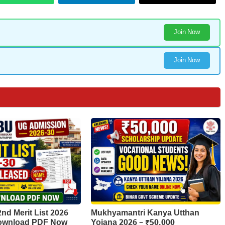
Join Now
Join Now
d Merit List 2026
Mukhyamantri Kanya Utthan
Download PDF Now
Yojana 2026 – ₹50,000