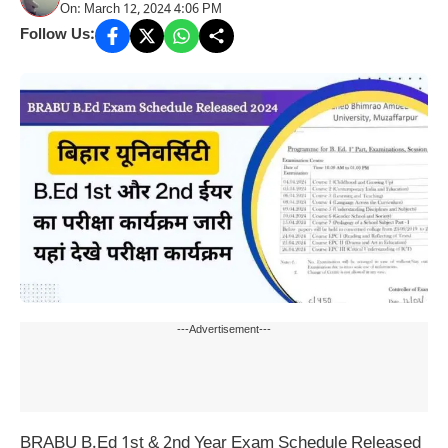
On: March 12, 2024 4:06 PM
Follow Us:
---Advertisement---
BRABU B.Ed 1st & 2nd Year Exam Schedule Released