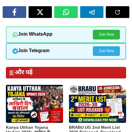
Join WhatsApp
Join Now
Join Telegram
Join Now
और पढ़ें
Kanya Utthan Yojana
BRABU UG 2nd Merit List