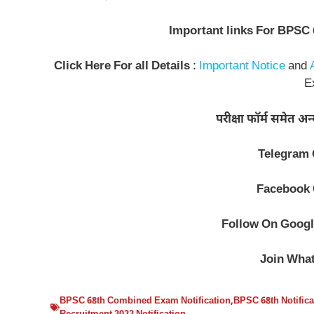
Important links For BPSC 
Click Here For all Details
:
Important Notice
and
E
परीक्षा फॉर्म समेत अ
Telegram
Facebook
Follow On
Googl
Join Wha
BPSC 68th Combined Exam Notification
,
BPSC 68th Notifica