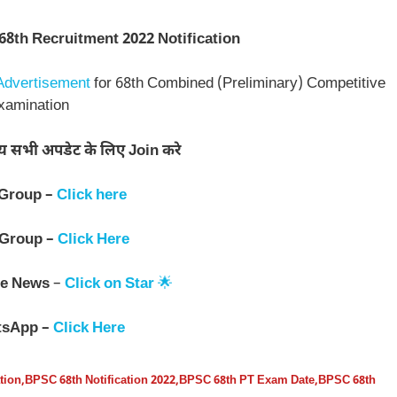
68th Recruitment 2022 Notification
Advertisement
for 68th Combined (Preliminary) Competitive
xamination
न्य सभी अपडेट के लिए Join करे
 Group –
Click here
 Group –
Click Here
e News
–
Click on Star
🌟
tsApp –
Click Here
tion
,
BPSC 68th Notification 2022
,
BPSC 68th PT Exam Date
,
BPSC 68th