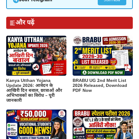
Join Telegram
Join Now
और पढ़ें
Kanya Utthan Yojana
BRABU UG 2nd Merit List
Update 2026: आवेदन के
2026 Released, Download
आखिरी दिन बवाल, छात्राओं और
PDF Now
अभिभावकों का विरोध – पूरी
जानकारी