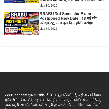
अपलोड अनिवार्य, ऐसे चेक करें अपना नाम
May 30, 2026
BRABU 3rd Semester Exam
Postponed New Date : 18 मई की
परीक्षा रद्द, अब इस दिन होगी परीक्षा
May 19, 2026
ZeeBihar
.com एक भरोसेमंद डिजिटल न्यूज़ प्लेटफ़ॉर्म है, जहाँ आपको बिहार
यूनिवर्सिटी, बिहार बोर्ड, राष्ट्रीय व अंतर्राष्ट्रीय समाचार, राजनीति, खेल, मनोरंजन,
व्यवसाय, शिक्षा और टेक्नोलॉजी से जुड़ी हर जरूरी और प्रामाणिक खबर मिलती