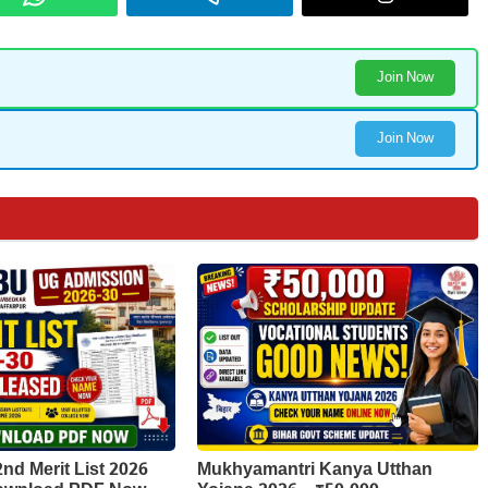
Join Now
Join Now
d Merit List 2026
Mukhyamantri Kanya Utthan