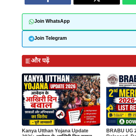
Join WhatsApp
Join Telegram
और पढ़ें
Kanya Utthan Yojana Update
BRABU UG 2n