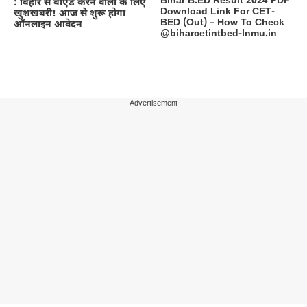
Bihar B.ED Result 2024 PDF
: बिहार से बीएड करने वालों के लिए
Download Link For CET-
खुशखबरी! आज से शुरू होगा
BED (Out) – How To Check
ऑनलाइन आवेदन
@biharcetintbed-lnmu.in
---Advertisement---