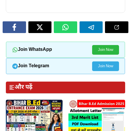
Join WhatsApp
Join Now
Join Telegram
Join Now
और पढ़ें